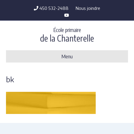
450 532-2488
Nous joindre
Y
o
u
t
École primaire
u
b
de la Chanterelle
e
Menu
bk