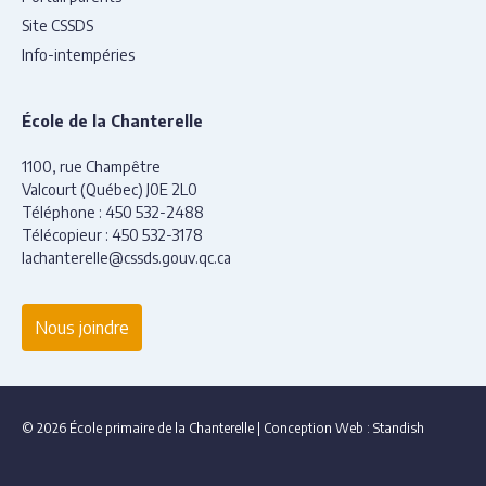
Site CSSDS
Info-intempéries
École de la Chanterelle
1100, rue Champêtre
Valcourt (Québec) J0E 2L0
Téléphone :
450 532-2488
Télécopieur :
450 532-3178
lachanterelle@cssds.gouv.qc.ca
Nous joindre
© 2026 École primaire de la Chanterelle
|
Conception Web :
Standish