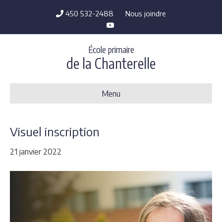
450 532-2488
Nous joindre
Y
o
u
t
École primaire
u
b
de la Chanterelle
e
Menu
Visuel inscription
21 janvier 2022