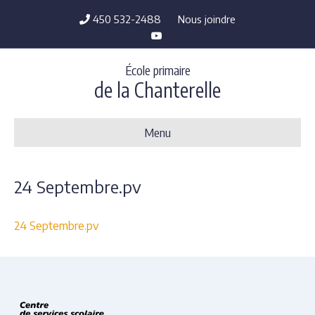
450 532-2488
Nous joindre
Y
o
u
t
École primaire
u
b
de la Chanterelle
e
Menu
24 Septembre.pv
24 Septembre.pv