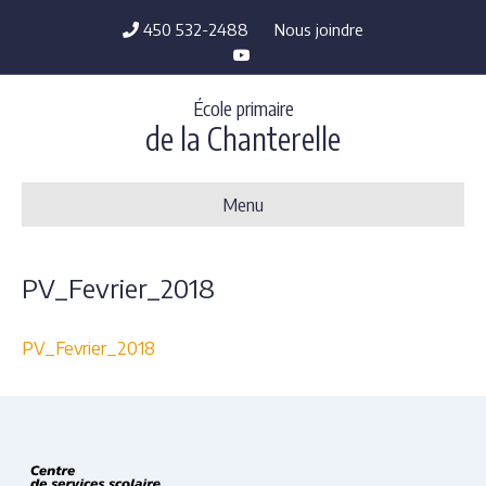
450 532-2488
Nous joindre
Y
o
u
t
École primaire
u
b
de la Chanterelle
e
Menu
PV_Fevrier_2018
PV_Fevrier_2018