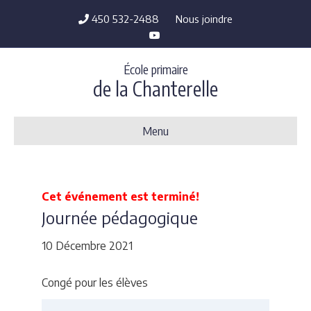
450 532-2488
Nous joindre
Y
o
u
t
École primaire
u
b
de la Chanterelle
e
Menu
Cet événement est terminé!
Journée pédagogique
10 Décembre 2021
Congé pour les élèves