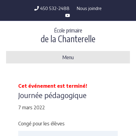
450 532-2488
Nous joindre
Y
o
u
t
École primaire
u
b
de la Chanterelle
e
Menu
Cet événement est terminé!
Journée pédagogique
7 mars 2022
Congé pour les élèves