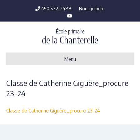
450 532-2488
Nous joindre
Y
o
u
t
École primaire
u
b
de la Chanterelle
e
Menu
Classe de Catherine Giguère_procure
23-24
Classe de Catherine Giguère_procure 23-24